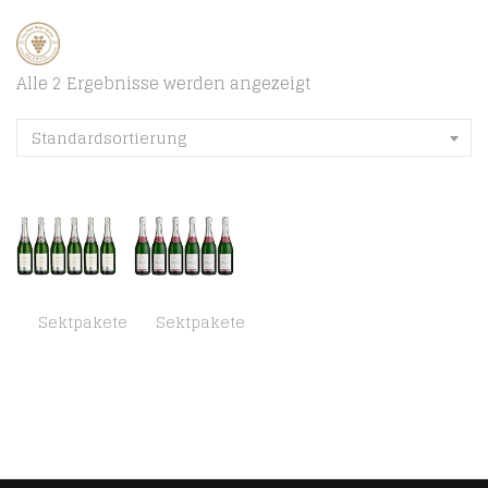
Alle 2 Ergebnisse werden angezeigt
Standardsortierung
Sektpakete
Sektpakete
Herres Chardonnay Riesling Sekt extra trocken, 6er Pack (6 x 750ml)
Schloß Trier Sekt halbtrocken, 6er Pack (6 x 750ml)