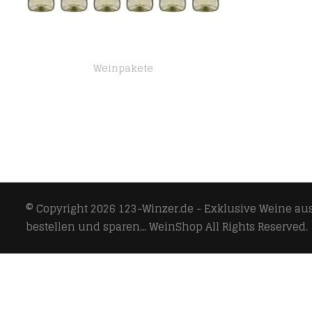
Weinpakete
Two Oceans Sauvignon Blanc Trocken (6 x 0.75 l)
© Copyright 2026
123-Winzer.de - Exklusive Weine aus 
bestellen und sparen... WeinShop
All Rights Reserved.