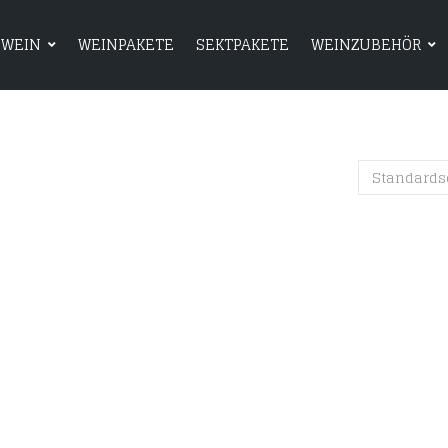
WEIN
WEINPAKETE
SEKTPAKETE
WEINZUBEHÖR
HOME
SHOP
WEIN
WEINPAKETE
Standards