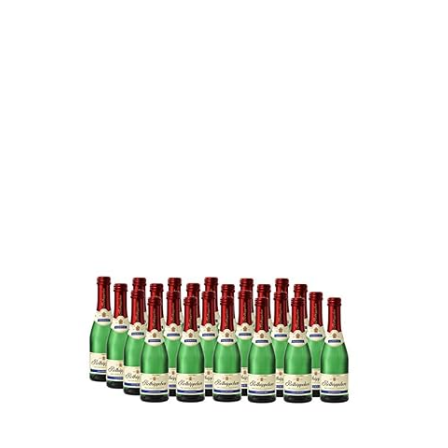
Jules Mumm Medium Dry Sekt 11% 24-0,2l Piccolo Flaschen