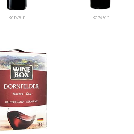
Rotwein
Rotwein
Mouton Cadet Rouge – Baron Philippe de Rothschild – Trockener Rotwein aus Bordeaux (1 x 0,75 l)
Rancho Zabaco Sonoma 