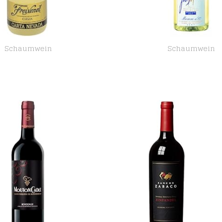
Schaumwein
Schaumwein
Freixenet Sekt Carta Nevada Semi Seco 12% 24-0,2l Piccolo Flasche