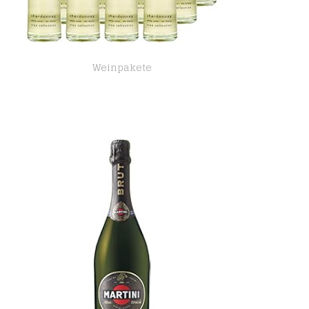
Weinpakete
Bree Chardonnay halbtrocken (12 x 0,25l)