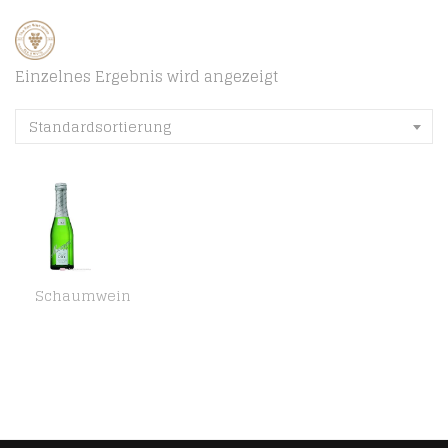
Einzelnes Ergebnis wird angezeigt
Standardsortierung
Schaumwein
Mumm Dry Sekt 11,5% 24-0,2l Piccolo Flaschen