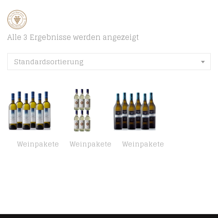
Alle 3 Ergebnisse werden angezeigt
Standardsortierung
Weinpakete
Weinpakete
Weinpakete
Ktima Gerovassiliou Weißwein, trocken (6 x 0.75 l)
Lungarotti Brezza Bianco IGT 2022 (6 x 0,75 l)
Malagousia Gerovassiliou, Weißwein, trocken (6 x 0.75 l)