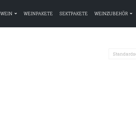
WEIN
WEINPAKETE
SEKTPAKETE
WEINZUBEHÖR
HOME
SHOP
WEIN
WEINPAKETE
Standards