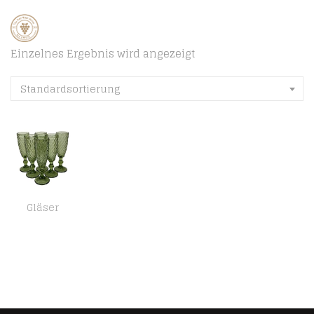
Einzelnes Ergebnis wird angezeigt
Standardsortierung
Gläser
Homevibes 6er Set Champan Sektgläser 6×20 Retro Design Qualitätsglas sehr robust