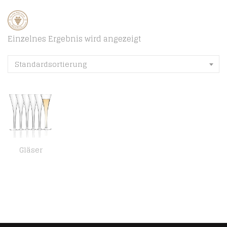
Einzelnes Ergebnis wird angezeigt
Standardsortierung
Gläser
Leonardo 6er Set Sektgläser Sektfontainen NIZZA im Geschenkkarton