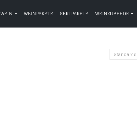
WEIN
WEINPAKETE
SEKTPAKETE
WEINZUBEHÖR
HOME
SHOP
WEIN
WEINPAKETE
Standards