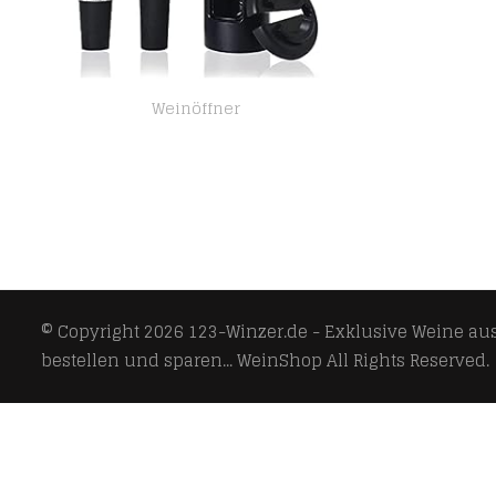
Weinöffner
Mungowu Wein Flaschen Ffner Set mit Folien Schneider, Vakuum Wein Verschluss und Wein AusgieeEr Wein Manueller…
© Copyright 2026
123-Winzer.de - Exklusive Weine aus 
bestellen und sparen... WeinShop
All Rights Reserved.