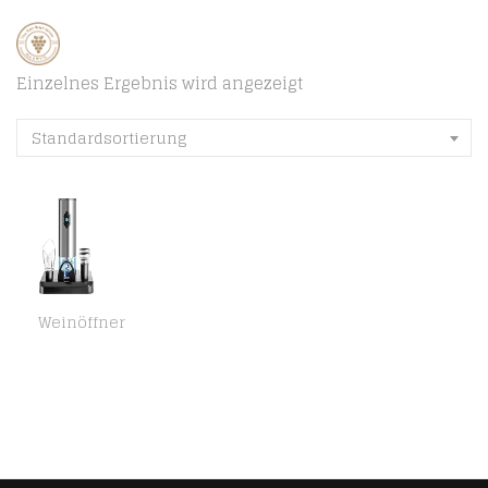
Einzelnes Ergebnis wird angezeigt
Standardsortierung
Weinöffner
wivarra Elektrischer Wein Flaschen Ffner, Automatischer Wein Ffner Geschenk Set Wein Ffner Elektrisch für KüChe Bar…