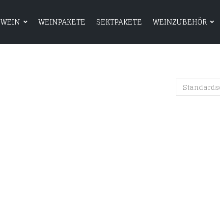
WEIN
WEINPAKETE
SEKTPAKETE
WEINZUBEHÖR
HOME
SHOP
WEIN
WEINPAKETE
Standards