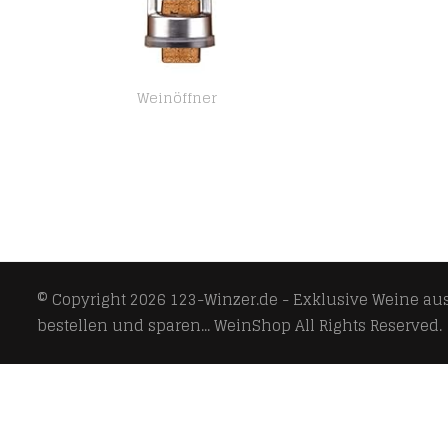
Weinöffner
Jevindo Korkenzieher Kellnermesser Weinflaschenöffner Weinöffner Edelstahl für Bar Werkzeug Geschenk Stopper
© Copyright 2026
123-Winzer.de - Exklusive Weine aus 
bestellen und sparen... WeinShop
All Rights Reserved.