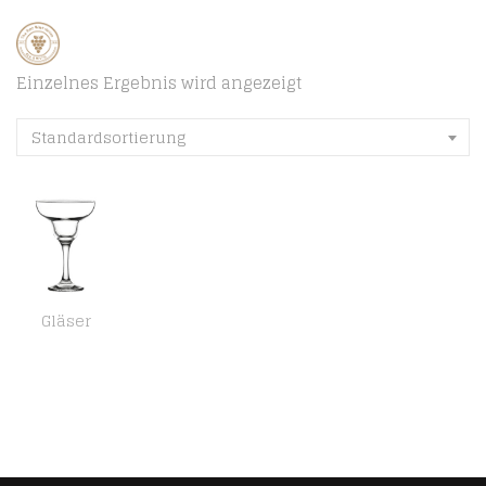
Einzelnes Ergebnis wird angezeigt
Standardsortierung
Gläser
6 Pasabahce Marguerita Margarita Frozen Cocktail Schalen Bowle Gläser Glas 30,5 cl 305 cc