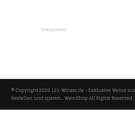
Sektpakete
Rotkäppchen Halbtrocken Sekt 11 % 24-0,2 l Piccolo Flaschen
© Copyright 2026
123-Winzer.de - Exklusive Weine aus 
bestellen und sparen... WeinShop
All Rights Reserved.