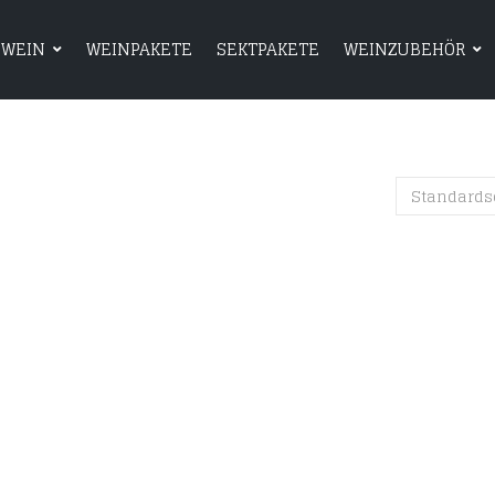
WEIN
WEINPAKETE
SEKTPAKETE
WEINZUBEHÖR
HOME
SHOP
WEIN
WEINPAKETE
Standards