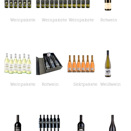
Weinpakete
Weinpakete
Weinpakete
Rotwein
Deutsches Weintor Grauburgunder Halbtrocken (6 x 0.75 l)
Deutsches Weintor Grauburgunder trocken ,6 x 0.75 l
Deutsches Weintor Weissburgunder trocken (6 x 0.75 l)
Diehl 2021 Rotwein-Cuvée süss Pfalz Dt. Qualitätswein 1,00 L
Weinpakete
Rotwein
Sektpakete
Weißwein
Falkenburg Kerner Trocken (6 x 1 l)
Geschenkset Rotwein von Markus Schneider | 2 Fl. Ursprung | 1 Fl. Black Print | Weingut Markus Schneider | Pfalz | 1…
Heinrich Vollmer Pinot Rosé Sekt b.A. Pfalz Brut (herb) (6 x 0.75 l)
Hensel Aufwind Weißburgunder & Chardonnay trocken QbA Pfalz Weißwein