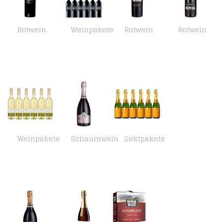
Rotwein
Weinpakete
Rotwein
Rotwein
MarkMarkus Schneider Black Print Cuvee trocken (1 x 0.75 l)
Markus Schneider Black Print 2020 | 12er Paket | Rotwein aus Deutschland (12 x 0.75l)
Markus Schneider Tohuwabohu Cabernet Sauvignon trocken (1 x 0.75 l)
Markus Schneider Ursprung trocken (1 x 0.75 l)
Weinpakete
Schaumwein
Sektpakete
Maybach Qualitätswein Riesling trocken 2016 (6 x 0.75 l)
Reichsrat von Buhl Schaumwein (1 x 0.75 l)
Wein- und Sektgut Schreier Riesling Trocken (6 x 0.375 l)