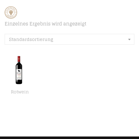
Einzelnes Ergebnis wird angezeigt
Standardsortierung
Rotwein
Osborne Solaz Tempranillo & Cabernet Sauvignon Trocken (1 x 0,75l) – Fruchtiger Rotwein aus der spanischen Wein-Region…