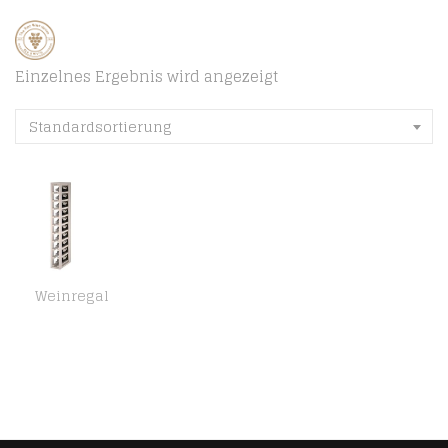
Einzelnes Ergebnis wird angezeigt
Standardsortierung
Weinregal
Expovinalia ew2031 Weinregal, Holz, weiß, nur