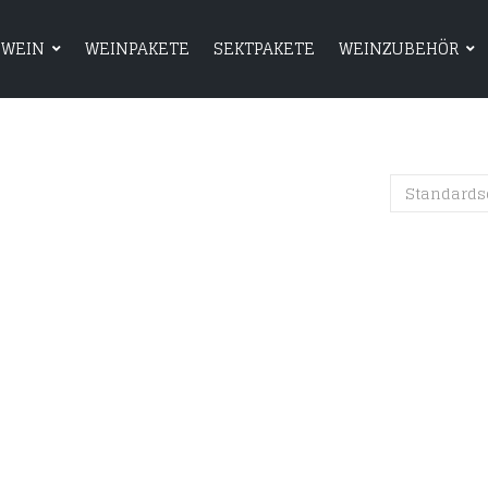
WEIN
WEINPAKETE
SEKTPAKETE
WEINZUBEHÖR
HOME
SHOP
WEIN
WEINPAKETE
Standards