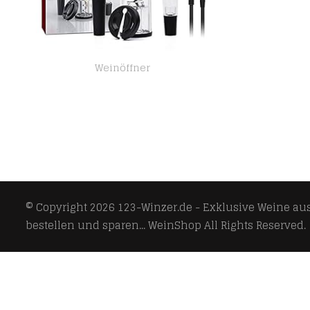
Weinöffner
Elektrischer Korkenzieher Wein öffner Weinflaschenöffner Automatischer Flaschenöffner, Kapselschneider und Vakuum…
© Copyright 2026
123-Winzer.de - Exklusive Weine aus 
bestellen und sparen... WeinShop
All Rights Reserved.