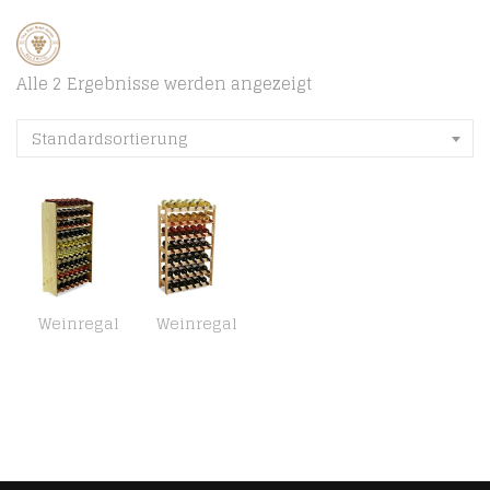
Alle 2 Ergebnisse werden angezeigt
Standardsortierung
Weinregal
Weinregal
Flaschenregal Weinschrank Weinständer Weinregal für 63 Flaschen NEU!
MODO24 Weinregal, Holz, unbehandelt, 63 x 25 x 102 cm, 17-Einheiten