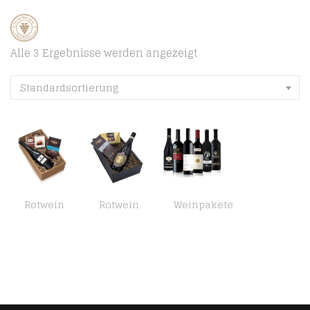
Alle 3 Ergebnisse werden angezeigt
Standardsortierung
Rotwein
Rotwein
Weinpakete
Präsentkorb „Gaumenfreude“ Italienischer Rotwein Sangiovese und französische Schokoladentrüffel und Vollmilchschokolade…
Präsentkorb „Sinneszauber“ Italienischer Rotwein Riposato und französische Schokoladentrüffel mit Cognacgeschmack und…
Probierpaket Primitivo zum Kennenlernen| Weinpaket mit italienischem Rotwein (6 x 0,75 l ) | Perfektes Rotwein…