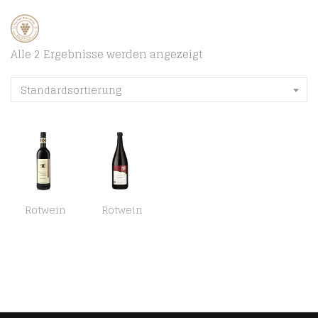
Alle 2 Ergebnisse werden angezeigt
Standardsortierung
Rotwein
Rotwein
Württemberger Wein Haberschlachter Heuchelberg Trollinger mit Lemberger QW halbtrocken (6 x 0.75 l)
Württemberger Wein Rotwein, halbtrocken (1 x 1 l)