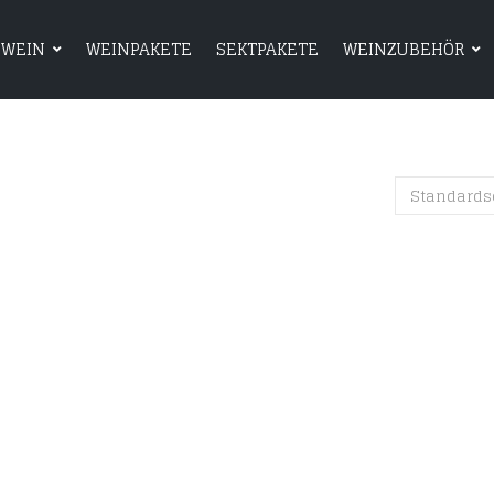
WEIN
WEINPAKETE
SEKTPAKETE
WEINZUBEHÖR
HOME
SHOP
WEIN
WEINPAKETE
Standards