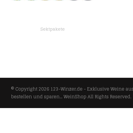
Sektpakete
Corte Viola Fragolino Weinpaket (6 x 0.75 l)
© Copyright 2026
123-Winzer.de - Exklusive Weine aus 
bestellen und sparen... WeinShop
All Rights Reserved.