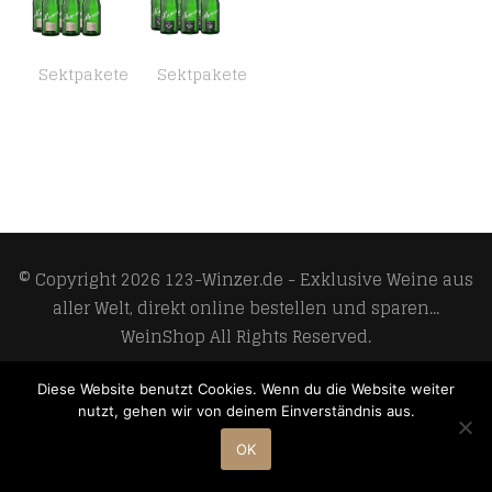
Sektpakete
Sektpakete
Mumm Dry Jahrgangssekt Trocken (6 x 0.75 l)
Mumm Extra Dry Jahrgangssekt Extratrocken (6 x 0.75l)
© Copyright 2026
123-Winzer.de - Exklusive Weine aus
aller Welt, direkt online bestellen und sparen...
WeinShop
All Rights Reserved.
Develop and design by
Meoso GmbH
Diese Website benutzt Cookies. Wenn du die Website weiter
nutzt, gehen wir von deinem Einverständnis aus.
OK