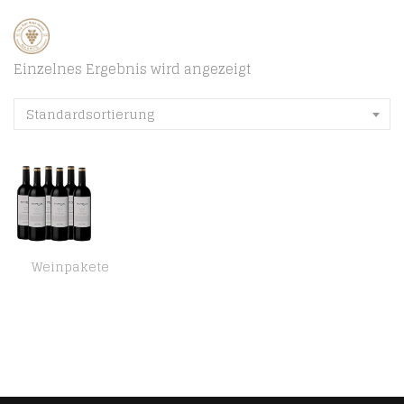
Einzelnes Ergebnis wird angezeigt
Standardsortierung
Weinpakete
Atlantik Weine, Weinpaket Pedregal Tannat 2018, Rotwein aus Uruguay, Südamerika, trocken (6 x 0,75l)