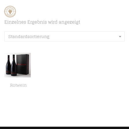
Einzelnes Ergebnis wird angezeigt
Standardsortierung
Rotwein
Molvina Jahrgang 2018 – Italienischer Premium Rotwein – Vollmundige Beerenfrucht – Ronchi di Brescia – Wein aus der…