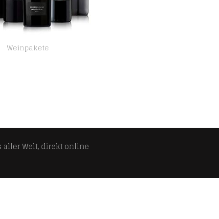
Weinpakete
Probierpaket „Rotwein Exploration Pack“| Weinpaket mit sechs verschiedenen Flaschen Rotwein aus aller Welt (6 x 0,75 l…
aller Welt, direkt online