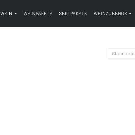
WEIN
WEINPAKETE
SEKTPAKETE
WEINZUBEHÖR
HOME
SHOP
WEIN
WEINPAKETE
Standards