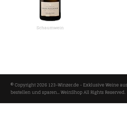
Schaumwein
Louis Roederer Champagne Collection 242 – Nachfolger Brut Premier Champagner (1 x 0.75 l)
© Copyright 2026
123-Winzer.de - Exklusive Weine aus 
bestellen und sparen... WeinShop
All Rights Reserved.