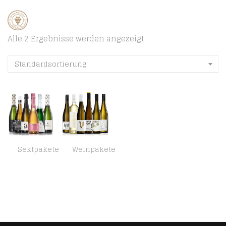
Alle 2 Ergebnisse werden angezeigt
Standardsortierung
Sektpakete
Weinpakete
GEILE WEINE Weinpaket PRICKELNDES (6 x 0,75l) Probierpaket mit Sekt, Crémant, Schaum- und Perlweinen von Winzern aus…
GEILE WEINE Weinpaket Weißwein (6 x 0,75) Probierpaket mit Weisswein von Winzern aus Deutschland, Frankreich und Italien