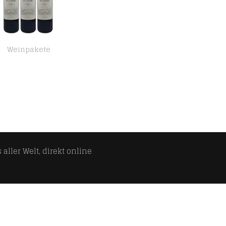
Weinpakete
Marchesi Antinori Villa Toskana Rosso IGT trocken (6 x 0.75 l)
aller Welt, direkt online