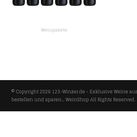
Weinpakete
El Coto Rioja Crianza D.O.Ca. Bodegas Rotwein trocken (6 x 0.75 l)
© Copyright 2026
123-Winzer.de - Exklusive Weine aus 
bestellen und sparen... WeinShop
All Rights Reserved.