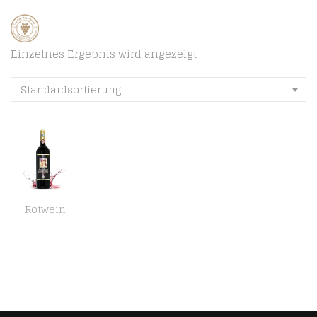
Einzelnes Ergebnis wird angezeigt
Standardsortierung
Rotwein
Chianti Classico Riserva di Montemaggio – Rotwein Luxuriöser Edler Bio – Sangiovese/Merlot – Toskanischer – Italien…