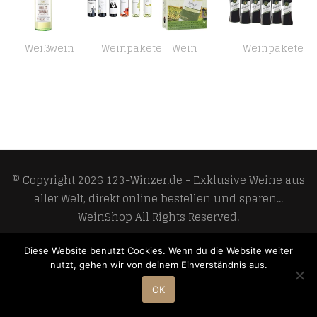
Weißwein
Weinpakete
Wein
Weinpakete
Falkenburg Müller-Thurgau Lieblich (1 x 1 l)
Feinkost Käfer Weinpaket Europa (6 x 0.75 l)
Maybach Riesling Trocken (1 x 3 l)
Rotwild Dornfelder Qualitätswein halbtrocken (6 x 0.75 l)
© Copyright 2026
123-Winzer.de - Exklusive Weine aus
aller Welt, direkt online bestellen und sparen...
WeinShop
All Rights Reserved.
Develop and design by
Meoso GmbH
Diese Website benutzt Cookies. Wenn du die Website weiter
nutzt, gehen wir von deinem Einverständnis aus.
OK