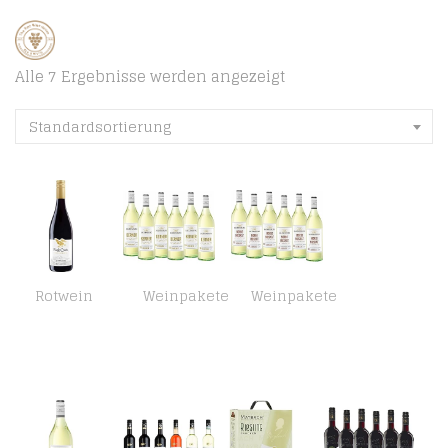
Alle 7 Ergebnisse werden angezeigt
Standardsortierung
Rotwein
Weinpakete
Weinpakete
Eagle Creek Red Zinfandel Trocken Rotwein (1 x 0.75 l)
Falkenburg Kerner Trocken (6 x 1 l)
Falkenburg Morio Muskat Lieblich (6 x 1 l)