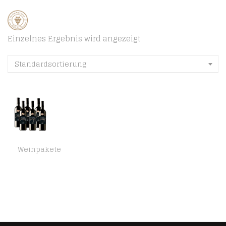
Einzelnes Ergebnis wird angezeigt
Standardsortierung
Weinpakete
MALLORCA SENSES 6er Bio Weinpaket *NEGRE* Jahrgang 2015 Bodegas Mallorca, Spanien – Bio Rotwein trocken (6 x 0,75l)