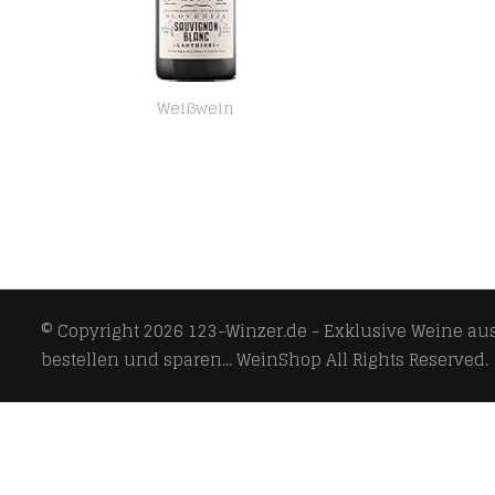
Weißwein
Vipava 1894 Weißwein Lanthieri Sauvignon Blanc 2020, Weißwein trocken (fruchtig frisch), Qualitätswein ZGP, von Hand…
© Copyright 2026
123-Winzer.de - Exklusive Weine aus 
bestellen und sparen... WeinShop
All Rights Reserved.