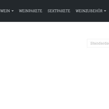
WEIN
WEINPAKETE
SEKTPAKETE
WEINZUBEHÖR
HOME
SHOP
WEIN
WEINPAKETE
Standards