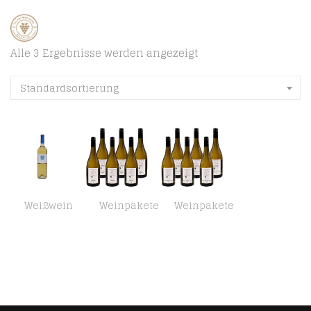
Alle 3 Ergebnisse werden angezeigt
Standardsortierung
Weißwein
Weinpakete
Weinpakete
Moschofilero trockener Weißwein 750ml Lafkioti aus Griechenland Peloponnese griechischer Weiß Wein trocken – ein…
Weingut Krauss Zellertal – Bio Riesling trocken 6x 0,75l I Bio Riesling Weißwein trocken 12.0% (2020er) I Ausgewogener…
Weingut Krauss Zellertal – Bio Weißburgunder trocken 6x 0,75l I Bio Weißer Burgunder trocken 13.0% (2020er) I…