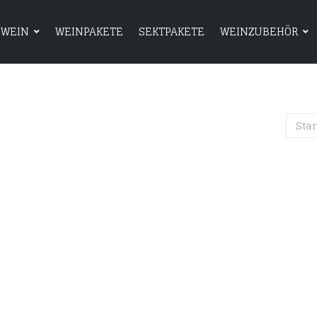
WEIN
WEINPAKETE
SEKTPAKETE
WEINZUBEHÖR
HOME
SHOP
WEIN
WEINPAKETE
Sta