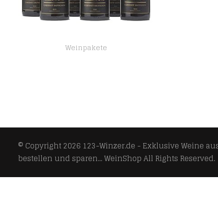
Weinpakete
Dom Hermano – Cabernet Sauvignon – Rotwein trocken – 6 Flaschen (6 x 0,75l) – Portugiesischer Wein – IGP Tejo
© Copyright 2026
123-Winzer.de - Exklusive Weine aus 
bestellen und sparen... WeinShop
All Rights Reserved.